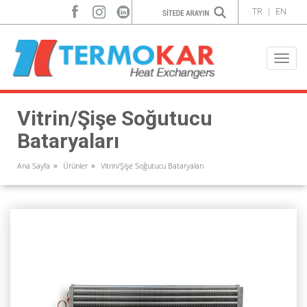
TR
|
EN
Toggle
naviga
Vitrin/Şişe Soğutucu
Bataryaları
Ana Sayfa
Ürünler
Vitrin/Şişe Soğutucu Bataryaları