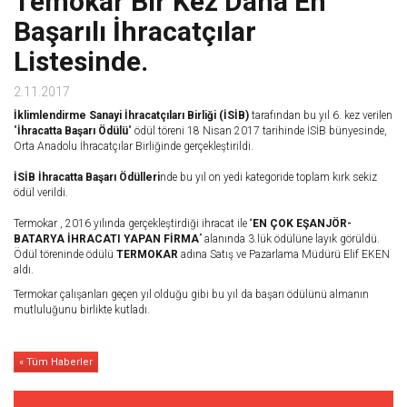
Temokar Bir Kez Daha En
Başarılı İhracatçılar
Listesinde.
2.11.2017
İklimlendirme Sanayi İhracatçıları Birliği (İSİB)
tarafından bu yıl 6. kez verilen
"
İhracatta Başarı Ödülü
" ödül töreni 18 Nisan 2017 tarihinde İSİB bünyesinde,
Orta Anadolu İhracatçılar Birliğinde gerçekleştirildi.
İSİB İhracatta Başarı Ödülleri
nde bu yıl on yedi kategoride toplam kırk sekiz
ödül verildi.
Termokar , 2016 yılında gerçekleştirdiği ihracat ile “
EN ÇOK EŞANJÖR-
BATARYA İHRACATI YAPAN FİRMA
” alanında 3.lük ödülüne layık görüldü.
Ödül töreninde ödülü
TERMOKAR
adına Satış ve Pazarlama Müdürü Elif EKEN
aldı.
Termokar çalışanları geçen yıl olduğu gibi bu yıl da başarı ödülünü almanın
mutluluğunu birlikte kutladı.
« Tüm Haberler