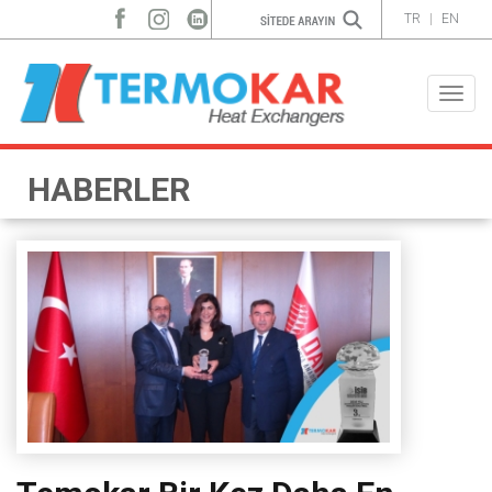
TR
|
EN
Toggle
naviga
HABERLER